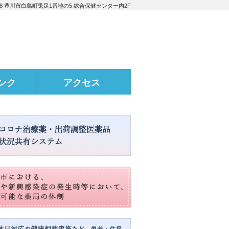
0848 豊川市白鳥町兎足1番地の5 総合保健センター内2F
ンク
アクセス